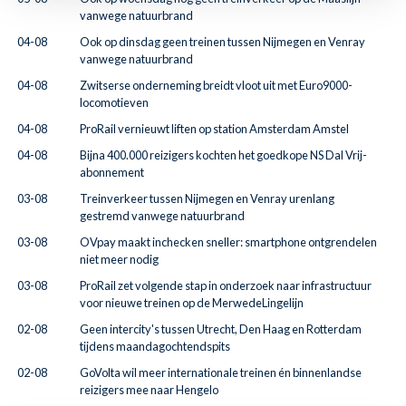
vanwege natuurbrand
04-08
Ook op dinsdag geen treinen tussen Nijmegen en Venray
vanwege natuurbrand
04-08
Zwitserse onderneming breidt vloot uit met Euro9000-
locomotieven
04-08
ProRail vernieuwt liften op station Amsterdam Amstel
04-08
Bijna 400.000 reizigers kochten het goedkope NS Dal Vrij-
abonnement
03-08
Treinverkeer tussen Nijmegen en Venray urenlang
gestremd vanwege natuurbrand
03-08
OVpay maakt inchecken sneller: smartphone ontgrendelen
niet meer nodig
03-08
ProRail zet volgende stap in onderzoek naar infrastructuur
voor nieuwe treinen op de MerwedeLingelijn
02-08
Geen intercity's tussen Utrecht, Den Haag en Rotterdam
tijdens maandagochtendspits
02-08
GoVolta wil meer internationale treinen én binnenlandse
reizigers mee naar Hengelo