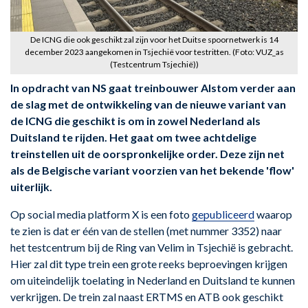
De ICNG die ook geschikt zal zijn voor het Duitse spoornetwerk is 14
december 2023 aangekomen in Tsjechië voor testritten. (Foto: VUZ_as
(Testcentrum Tsjechië))
In opdracht van NS gaat treinbouwer Alstom verder aan
de slag met de ontwikkeling van de nieuwe variant van
de ICNG die geschikt is om in zowel Nederland als
Duitsland te rijden. Het gaat om twee achtdelige
treinstellen uit de oorspronkelijke order. Deze zijn net
als de Belgische variant voorzien van het bekende 'flow'
uiterlijk.
Op social media platform X is een foto
gepubliceerd
waarop
te zien is dat er één van de stellen (met nummer 3352) naar
het testcentrum bij de Ring van Velim in Tsjechië is gebracht.
Hier zal dit type trein een grote reeks beproevingen krijgen
om uiteindelijk toelating in Nederland en Duitsland te kunnen
verkrijgen. De trein zal naast ERTMS en ATB ook geschikt