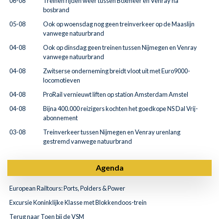
06-08
Treinen rijden weer tussen Boxmeer en Venray na
bosbrand
05-08
Ook op woensdag nog geen treinverkeer op de Maaslijn
vanwege natuurbrand
04-08
Ook op dinsdag geen treinen tussen Nijmegen en Venray
vanwege natuurbrand
04-08
Zwitserse onderneming breidt vloot uit met Euro9000-
locomotieven
04-08
ProRail vernieuwt liften op station Amsterdam Amstel
04-08
Bijna 400.000 reizigers kochten het goedkope NS Dal Vrij-
abonnement
03-08
Treinverkeer tussen Nijmegen en Venray urenlang
gestremd vanwege natuurbrand
Agenda
European Railtours: Ports, Polders & Power
Excursie Koninklijke Klasse met Blokkendoos-trein
Terug naar Toen bij de VSM