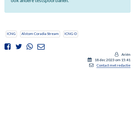
ook andere testspoorbanen.
ICNG
Alstom Coradia Stream
ICNG-D
Ariën
18 dec 2023 om 15:41
Contact met redactie