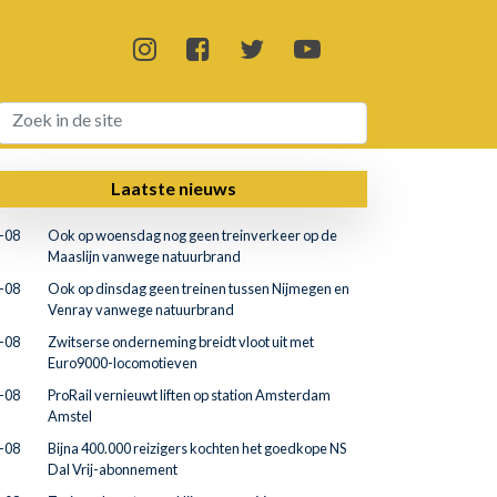
Laatste nieuws
-08
Ook op woensdag nog geen treinverkeer op de
Maaslijn vanwege natuurbrand
-08
Ook op dinsdag geen treinen tussen Nijmegen en
Venray vanwege natuurbrand
-08
Zwitserse onderneming breidt vloot uit met
Euro9000-locomotieven
-08
ProRail vernieuwt liften op station Amsterdam
Amstel
-08
Bijna 400.000 reizigers kochten het goedkope NS
Dal Vrij-abonnement