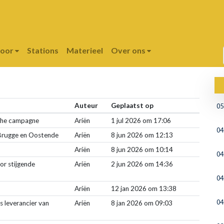
poor
Stations
Materieel
Over ons
Auteur
Geplaatst op
05
sche campagne
Ariën
1 jul 2026 om 17:06
04
r Brugge en Oostende
Ariën
8 jun 2026 om 12:13
Ariën
8 jun 2026 om 10:14
04
or stijgende
Ariën
2 jun 2026 om 14:36
04
Ariën
12 jan 2026 om 13:38
04
s leverancier van
Ariën
8 jan 2026 om 09:03