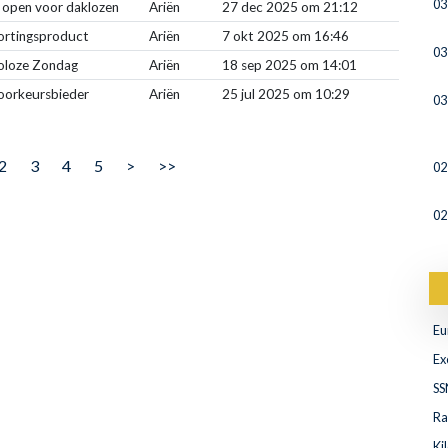
03
 open voor daklozen
Ariën
27 dec 2025 om 21:12
ortingsproduct
Ariën
7 okt 2025 om 16:46
03
oloze Zondag
Ariën
18 sep 2025 om 14:01
oorkeursbieder
Ariën
25 jul 2025 om 10:29
03
2
3
4
5
>
>>
02
02
Eu
Ex
SS
Ra
Ki