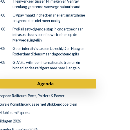
-08
Treinverkeer tussen Nijmegen en Venray
urenlang gestremd vanwege natuurbrand
-08
OVpay maakt inchecken sneller: smartphone
ontgrendelen niet meer nodig
-08
ProRail zet volgende stap in onderzoek naar
infrastructuur voor nieuwe treinen op de
MerwedeLingelijn
-08
Geen intercity's tussen Utrecht, Den Haag en
Rotterdam tijdens maandagochtendspits
-08
GoVolta wil meer internationale treinen én
binnenlandse reizigers mee naar Hengelo
Agenda
ropean Railtours: Ports, Polders & Power
cursie Koninklijke Klasse met Blokkendoos-trein
N Jubileum Express
ildagen 2026
lometer Kampioen 2026