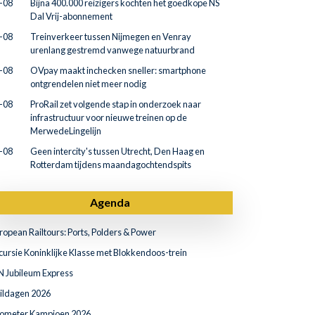
-08
Bijna 400.000 reizigers kochten het goedkope NS
Dal Vrij-abonnement
-08
Treinverkeer tussen Nijmegen en Venray
urenlang gestremd vanwege natuurbrand
-08
OVpay maakt inchecken sneller: smartphone
ontgrendelen niet meer nodig
-08
ProRail zet volgende stap in onderzoek naar
infrastructuur voor nieuwe treinen op de
MerwedeLingelijn
-08
Geen intercity's tussen Utrecht, Den Haag en
Rotterdam tijdens maandagochtendspits
Agenda
ropean Railtours: Ports, Polders & Power
cursie Koninklijke Klasse met Blokkendoos-trein
N Jubileum Express
ildagen 2026
lometer Kampioen 2026