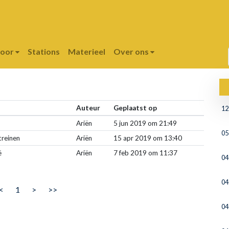
poor
Stations
Materieel
Over ons
Auteur
Geplaatst op
12
Ariën
5 jun 2019 om 21:49
05
treinen
Ariën
15 apr 2019 om 13:40
ë
Ariën
7 feb 2019 om 11:37
04
04
<
1
>
>>
04