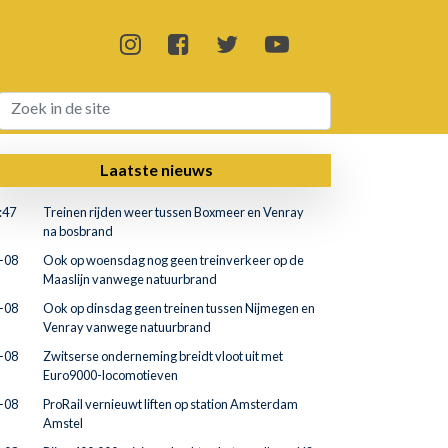
Laatste nieuws
:47
Treinen rijden weer tussen Boxmeer en Venray
na bosbrand
-08
Ook op woensdag nog geen treinverkeer op de
Maaslijn vanwege natuurbrand
-08
Ook op dinsdag geen treinen tussen Nijmegen en
Venray vanwege natuurbrand
-08
Zwitserse onderneming breidt vloot uit met
Euro9000-locomotieven
-08
ProRail vernieuwt liften op station Amsterdam
Amstel