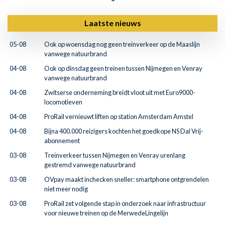
Laatste nieuws
05-08
Ook op woensdag nog geen treinverkeer op de Maaslijn
vanwege natuurbrand
04-08
Ook op dinsdag geen treinen tussen Nijmegen en Venray
vanwege natuurbrand
04-08
Zwitserse onderneming breidt vloot uit met Euro9000-
locomotieven
04-08
ProRail vernieuwt liften op station Amsterdam Amstel
04-08
Bijna 400.000 reizigers kochten het goedkope NS Dal Vrij-
abonnement
03-08
Treinverkeer tussen Nijmegen en Venray urenlang
gestremd vanwege natuurbrand
03-08
OVpay maakt inchecken sneller: smartphone ontgrendelen
niet meer nodig
03-08
ProRail zet volgende stap in onderzoek naar infrastructuur
voor nieuwe treinen op de MerwedeLingelijn