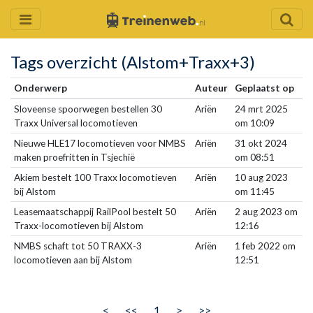
Tags overzicht (Alstom+Traxx+3)
Onderwerp
Auteur
Geplaatst op
Sloveense spoorwegen bestellen 30
Ariën
24 mrt 2025
Traxx Universal locomotieven
om 10:09
Nieuwe HLE17 locomotieven voor NMBS
Ariën
31 okt 2024
maken proefritten in Tsjechië
om 08:51
Akiem bestelt 100 Traxx locomotieven
Ariën
10 aug 2023
bij Alstom
om 11:45
Leasemaatschappij RailPool bestelt 50
Ariën
2 aug 2023 om
Traxx-locomotieven bij Alstom
12:16
NMBS schaft tot 50 TRAXX-3
Ariën
1 feb 2022 om
locomotieven aan bij Alstom
12:51
<
<<
1
>
>>