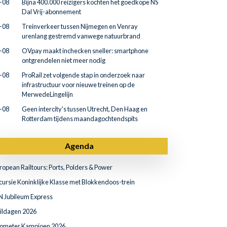
-08
Bijna 400.000 reizigers kochten het goedkope NS
Dal Vrij-abonnement
-08
Treinverkeer tussen Nijmegen en Venray
urenlang gestremd vanwege natuurbrand
-08
OVpay maakt inchecken sneller: smartphone
ontgrendelen niet meer nodig
-08
ProRail zet volgende stap in onderzoek naar
infrastructuur voor nieuwe treinen op de
MerwedeLingelijn
-08
Geen intercity's tussen Utrecht, Den Haag en
Rotterdam tijdens maandagochtendspits
Agenda
ropean Railtours: Ports, Polders & Power
cursie Koninklijke Klasse met Blokkendoos-trein
N Jubileum Express
ildagen 2026
lometer Kampioen 2026