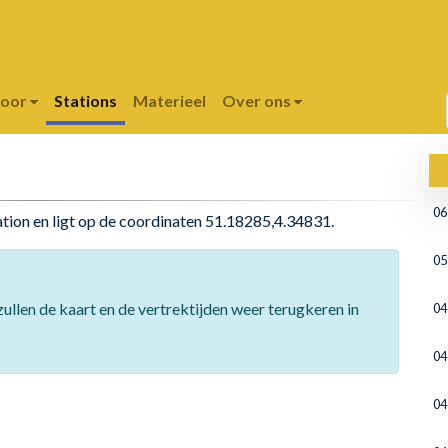
poor
Stations
Materieel
Over ons
06
ation en ligt op de coordinaten 51.18285,4.34831.
05
ullen de kaart en de vertrektijden weer terugkeren in
04
04
04