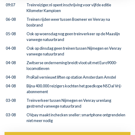
09:07
Treinreiziger.nl opent inschrijving voor vijfde editie
Kilometer Kampioen
06-08
Treinen rijden weer tussen Boxmeer en Venray na
bosbrand
05-08
Ook op woensdag nog geen treinverkeer op de Maaslijn
vanwege natuurbrand
04-08
Ook op dinsdag geen treinen tussen Nijmegen en Venray
vanwege natuurbrand
04-08
Zwitserse onderneming breidt vloot uit met Euro9000-
locomotieven
04-08
ProRail vernieuwt liften op station Amsterdam Amstel
04-08
Bijna 400.000 reizigers kochten het goedkope NS Dal Vrij-
abonnement
03-08
Treinverkeer tussen Nijmegen en Venray urenlang
gestremd vanwege natuurbrand
03-08
OVpay maakt inchecken sneller: smartphone ontgrendelen
niet meer nodig