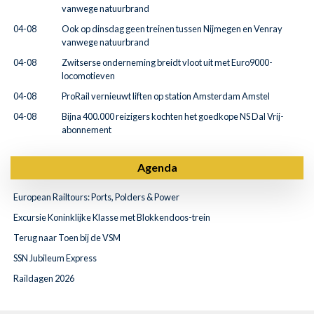
vanwege natuurbrand
04-08
Ook op dinsdag geen treinen tussen Nijmegen en Venray
vanwege natuurbrand
04-08
Zwitserse onderneming breidt vloot uit met Euro9000-
locomotieven
04-08
ProRail vernieuwt liften op station Amsterdam Amstel
04-08
Bijna 400.000 reizigers kochten het goedkope NS Dal Vrij-
abonnement
Agenda
European Railtours: Ports, Polders & Power
Excursie Koninklijke Klasse met Blokkendoos-trein
Terug naar Toen bij de VSM
SSN Jubileum Express
Raildagen 2026