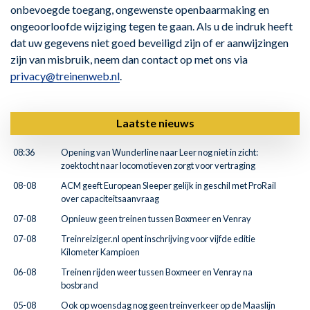
onbevoegde toegang, ongewenste openbaarmaking en
ongeoorloofde wijziging tegen te gaan. Als u de indruk heeft
dat uw gegevens niet goed beveiligd zijn of er aanwijzingen
zijn van misbruik, neem dan contact op met ons via
privacy@treinenweb.nl
.
Laatste nieuws
08:36
Opening van Wunderline naar Leer nog niet in zicht:
zoektocht naar locomotieven zorgt voor vertraging
08-08
ACM geeft European Sleeper gelijk in geschil met ProRail
over capaciteitsaanvraag
07-08
Opnieuw geen treinen tussen Boxmeer en Venray
07-08
Treinreiziger.nl opent inschrijving voor vijfde editie
Kilometer Kampioen
06-08
Treinen rijden weer tussen Boxmeer en Venray na
bosbrand
05-08
Ook op woensdag nog geen treinverkeer op de Maaslijn