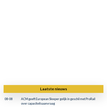
Laatste nieuws
08-08
ACM geeft European Sleeper gelijk in geschil met ProRail
over capaciteitsaanvraag