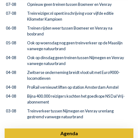
07-08
Opnieuw geen treinen tussen Boxmeer en Venray
07-08
Treinreiziger.nl opent inschrijving voor vijfde editie
Kilometer Kampioen
06-08
Treinen rijden weer tussen Boxmeer en Venray na
bosbrand
05-08
Ook op woensdag nog geen treinverkeer op de Maaslijn
vanwege natuurbrand
04-08
Ook op dinsdag geen treinen tussen Nijmegen en Venray
vanwege natuurbrand
04-08
Zwitserse onderneming breidt vloot uit met Euro9000-
locomotieven
04-08
ProRail vernieuwt liften op station Amsterdam Amstel
04-08
Bijna 400.000 reizigers kochten het goedkope NS Dal Vrij-
abonnement
03-08
Treinverkeer tussen Nijmegen en Venray urenlang
gestremd vanwege natuurbrand
Agenda