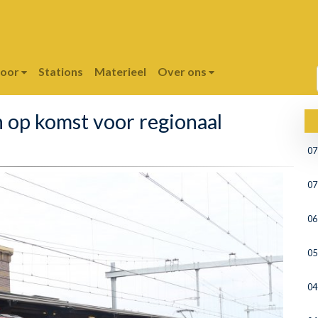
poor
Stations
Materieel
Over ons
 op komst voor regionaal
07
07
06
05
04