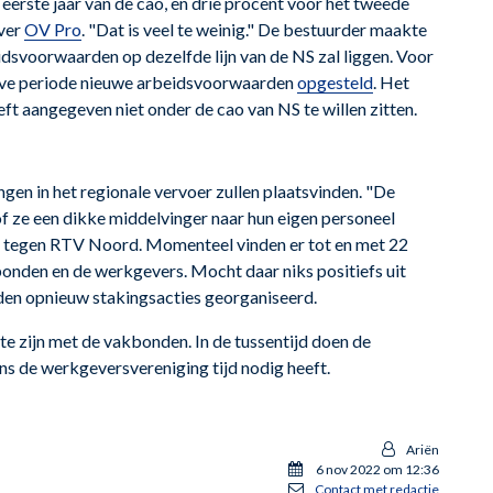
eerste jaar van de cao, en drie procent voor het tweede
ver
OV Pro
. "Dat is veel te weinig." De bestuurder maakte
eidsvoorwaarden op dezelfde lijn van de NS zal liggen. Voor
troeve periode nieuwe arbeidsvoorwaarden
opgesteld
. Het
ft aangegeven niet onder de cao van NS te willen zitten.
n in het regionale vervoer zullen plaatsvinden. "De
sof ze een dikke middelvinger naar hun eigen personeel
r tegen RTV Noord. Momenteel vinden er tot en met 22
nden en de werkgevers. Mocht daar niks positiefs uit
en opnieuw stakingsacties georganiseerd.
 zijn met de vakbonden. In de tussentijd doen de
ns de werkgeversvereniging tijd nodig heeft.
Ariën
6 nov 2022 om 12:36
Contact met redactie