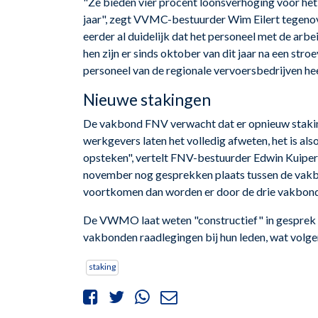
"Ze bieden vier procent loonsverhoging voor het 
jaar", zegt VVMC-bestuurder Wim Eilert tegeno
eerder al duidelijk dat het personeel met de arb
hen zijn er sinds oktober van dit jaar na een s
personeel van de regionale vervoersbedrijven hee
Nieuwe stakingen
De vakbond FNV verwacht dat er opnieuw stakinge
werkgevers laten het volledig afweten, het is al
opsteken", vertelt FNV-bestuurder Edwin Kuipe
november nog gesprekken plaats tussen de vakbo
voortkomen dan worden er door de drie vakbond
De VWMO laat weten "constructief" in gesprek te
vakbonden raadlegingen bij hun leden, wat volge
staking