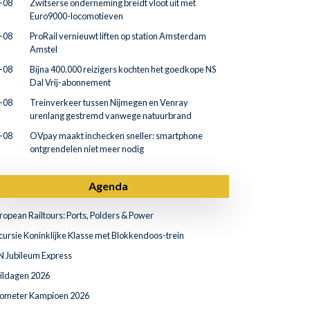
-08
Zwitserse onderneming breidt vloot uit met
Euro9000-locomotieven
-08
ProRail vernieuwt liften op station Amsterdam
Amstel
-08
Bijna 400.000 reizigers kochten het goedkope NS
Dal Vrij-abonnement
-08
Treinverkeer tussen Nijmegen en Venray
urenlang gestremd vanwege natuurbrand
-08
OVpay maakt inchecken sneller: smartphone
ontgrendelen niet meer nodig
Agenda
ropean Railtours: Ports, Polders & Power
cursie Koninklijke Klasse met Blokkendoos-trein
N Jubileum Express
ildagen 2026
lometer Kampioen 2026