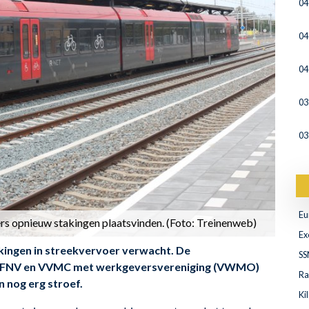
04
04
04
03
03
Eu
ers opnieuw stakingen plaatsvinden. (Foto: Treinenweb)
Ex
ingen in streekvervoer verwacht. De
SS
n FNV en VVMC met werkgeversvereniging (VWMO)
Ra
n nog erg stroef.
Ki