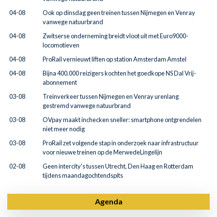
04-08
Ook op dinsdag geen treinen tussen Nijmegen en Venray
vanwege natuurbrand
04-08
Zwitserse onderneming breidt vloot uit met Euro9000-
locomotieven
04-08
ProRail vernieuwt liften op station Amsterdam Amstel
04-08
Bijna 400.000 reizigers kochten het goedkope NS Dal Vrij-
abonnement
03-08
Treinverkeer tussen Nijmegen en Venray urenlang
gestremd vanwege natuurbrand
03-08
OVpay maakt inchecken sneller: smartphone ontgrendelen
niet meer nodig
03-08
ProRail zet volgende stap in onderzoek naar infrastructuur
voor nieuwe treinen op de MerwedeLingelijn
02-08
Geen intercity's tussen Utrecht, Den Haag en Rotterdam
tijdens maandagochtendspits
Agenda