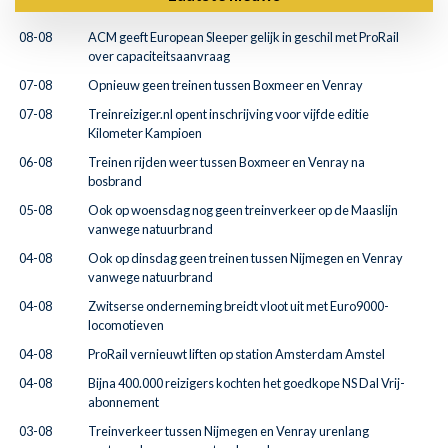
08-08
ACM geeft European Sleeper gelijk in geschil met ProRail
over capaciteitsaanvraag
07-08
Opnieuw geen treinen tussen Boxmeer en Venray
07-08
Treinreiziger.nl opent inschrijving voor vijfde editie
Kilometer Kampioen
06-08
Treinen rijden weer tussen Boxmeer en Venray na
bosbrand
05-08
Ook op woensdag nog geen treinverkeer op de Maaslijn
vanwege natuurbrand
04-08
Ook op dinsdag geen treinen tussen Nijmegen en Venray
vanwege natuurbrand
04-08
Zwitserse onderneming breidt vloot uit met Euro9000-
locomotieven
04-08
ProRail vernieuwt liften op station Amsterdam Amstel
04-08
Bijna 400.000 reizigers kochten het goedkope NS Dal Vrij-
abonnement
03-08
Treinverkeer tussen Nijmegen en Venray urenlang