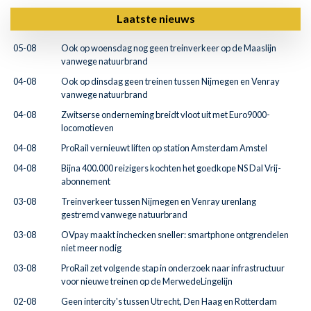
Laatste nieuws
05-08
Ook op woensdag nog geen treinverkeer op de Maaslijn
vanwege natuurbrand
04-08
Ook op dinsdag geen treinen tussen Nijmegen en Venray
vanwege natuurbrand
04-08
Zwitserse onderneming breidt vloot uit met Euro9000-
locomotieven
04-08
ProRail vernieuwt liften op station Amsterdam Amstel
04-08
Bijna 400.000 reizigers kochten het goedkope NS Dal Vrij-
abonnement
03-08
Treinverkeer tussen Nijmegen en Venray urenlang
gestremd vanwege natuurbrand
03-08
OVpay maakt inchecken sneller: smartphone ontgrendelen
niet meer nodig
03-08
ProRail zet volgende stap in onderzoek naar infrastructuur
voor nieuwe treinen op de MerwedeLingelijn
02-08
Geen intercity's tussen Utrecht, Den Haag en Rotterdam