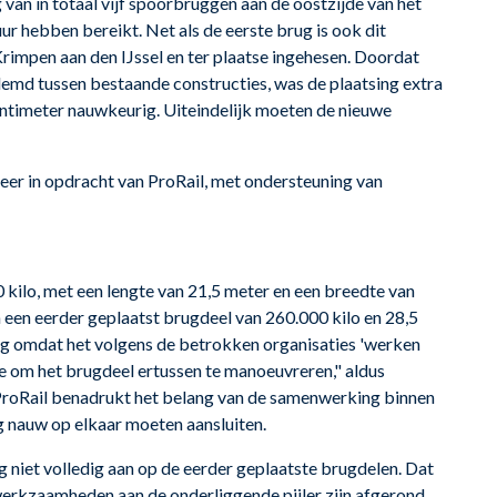
van in totaal vijf spoorbruggen aan de oostzijde van het
uur hebben bereikt. Net als de eerste brug is ook dit
impen aan den IJssel en ter plaatse ingehesen. Doordat
lemd tussen bestaande constructies, was de plaatsing extra
entimeter nauwkeurig. Uiteindelijk moeten de nieuwe
r in opdracht van ProRail, met ondersteuning van
kilo, met een lengte van 21,5 meter en een breedte van
n een eerder geplaatst brugdeel van 260.000 kilo en 28,5
ing omdat het volgens de betrokken organisaties 'werken
e om het brugdeel ertussen te manoeuvreren," aldus
ProRail benadrukt het belang van de samenwerking binnen
g nauw op elkaar moeten aansluiten.
 niet volledig aan op de eerder geplaatste brugdelen. Dat
 werkzaamheden aan de onderliggende pijler zijn afgerond