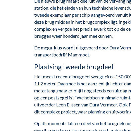
De nieuwe brug maakt deel uit van de vervanging 
station, die het einde van hun technische levensd
tweede exemplaar per schip aangevoerd vanuit Kr
deze brug midden in het brugcomplex ligt, ingek
complex en vergde het precisiewerk tot op de c
bruggen weer honderd jaar meekunnen.
De mega-klus wordt uitgevoerd door Dura Vermee
transportbedrijf Mammoet.
Plaatsing tweede brugdeel
Het meest recente brugdeel weegt circa 150.000 
11,2 meter. Daarmee is het aanzienlijk lichter da
meter lang, maar er blijft nog steeds een uitdag
op een postzegel is'. "We hebben minimale ruimt
uitvoerder Leon Elissen van Dura Vermeer. Ook 
dit complexe project, waar planning en uitvoerin
Op dit moment sluit een deel van het brugdek nog
wordt in een latere fase gecorrigeerd, zodra de