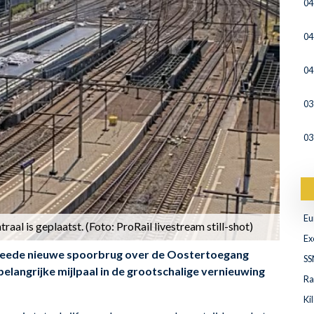
04
04
04
03
03
Eu
al is geplaatst. (Foto: ProRail livestream still-shot)
Ex
weede nieuwe spoorbrug over de Oostertoegang
SS
elangrijke mijlpaal in de grootschalige vernieuwing
Ra
.
Ki