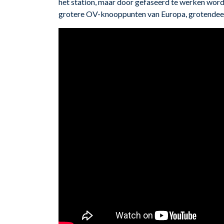
het station, maar door gefaseerd te werken wordt
grotere OV-knooppunten van Europa, grotendeels