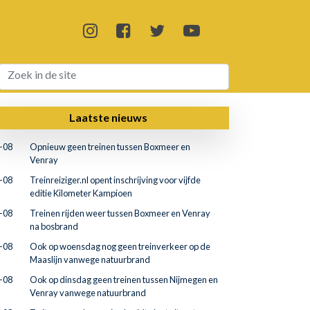
Laatste nieuws
-08
Opnieuw geen treinen tussen Boxmeer en
Venray
-08
Treinreiziger.nl opent inschrijving voor vijfde
editie Kilometer Kampioen
-08
Treinen rijden weer tussen Boxmeer en Venray
na bosbrand
-08
Ook op woensdag nog geen treinverkeer op de
Maaslijn vanwege natuurbrand
-08
Ook op dinsdag geen treinen tussen Nijmegen en
Venray vanwege natuurbrand