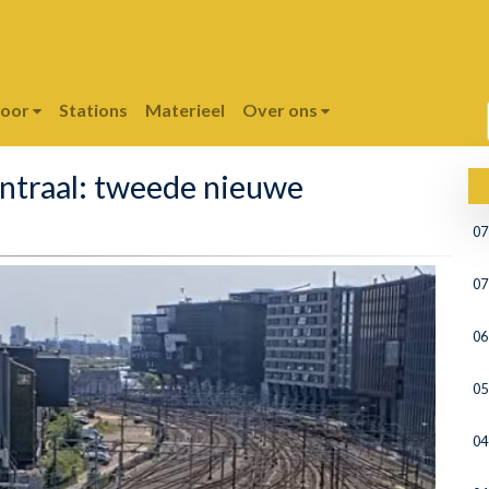
poor
Stations
Materieel
Over ons
ntraal: tweede nieuwe
07
07
06
05
04