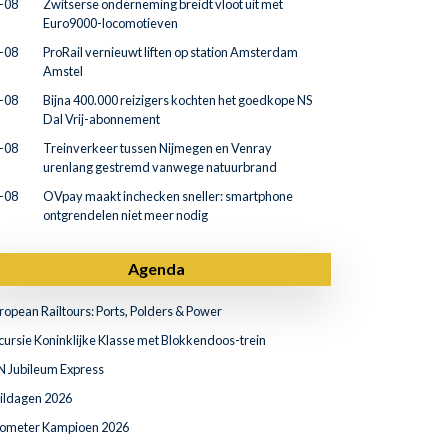
-08
Zwitserse onderneming breidt vloot uit met
Euro9000-locomotieven
-08
ProRail vernieuwt liften op station Amsterdam
Amstel
-08
Bijna 400.000 reizigers kochten het goedkope NS
Dal Vrij-abonnement
-08
Treinverkeer tussen Nijmegen en Venray
urenlang gestremd vanwege natuurbrand
-08
OVpay maakt inchecken sneller: smartphone
ontgrendelen niet meer nodig
Agenda
ropean Railtours: Ports, Polders & Power
cursie Koninklijke Klasse met Blokkendoos-trein
N Jubileum Express
ildagen 2026
lometer Kampioen 2026