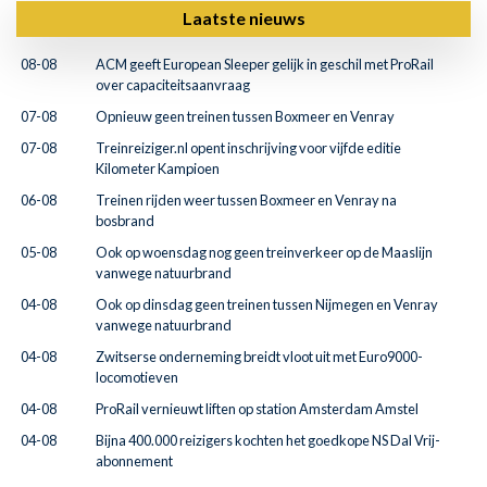
Laatste nieuws
08-08
ACM geeft European Sleeper gelijk in geschil met ProRail
over capaciteitsaanvraag
07-08
Opnieuw geen treinen tussen Boxmeer en Venray
07-08
Treinreiziger.nl opent inschrijving voor vijfde editie
Kilometer Kampioen
06-08
Treinen rijden weer tussen Boxmeer en Venray na
bosbrand
05-08
Ook op woensdag nog geen treinverkeer op de Maaslijn
vanwege natuurbrand
04-08
Ook op dinsdag geen treinen tussen Nijmegen en Venray
vanwege natuurbrand
04-08
Zwitserse onderneming breidt vloot uit met Euro9000-
locomotieven
04-08
ProRail vernieuwt liften op station Amsterdam Amstel
04-08
Bijna 400.000 reizigers kochten het goedkope NS Dal Vrij-
abonnement