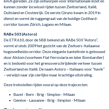
km/h gereden. Ze zijn ontworpen voor internationale inzet en
kunnen zonder locwissel rijden tussen Zwitserland, Italië,
Duitsland en Oostenrijk. De eerste Giruno kwam in 2019 in
dienst en vormt de ruggengraat van de huidige Gotthard-
corridor tussen Zürich, Lugano en Milaan.
RABe 503 (Astoro)
De ETR 610, door de SBB bekend als RABe 503 “Astoro”,
vormt al sinds 2009 het gezicht van de Zwitsers-Italiaanse
hogesnelheidscorridor. Deze elegante kanteltrein is gebouwd
door Alstom (voorheen Fiat Ferroviaria en later Bombardier)
en is bedoeld voor het grensoverschrijdende verkeer tussen
Zwitserland en Italië. De naam Astoro – Italiaans voor “havik”
– verwijst naar zijn sierlijke maar krachtige uitstraling.
Deze treinstellen rijden vooral op deze trajececten:
Bazel - Bern - Brig - Simplon - Milaan
Genève - Lausanne - Brig - Simplon - Milaan