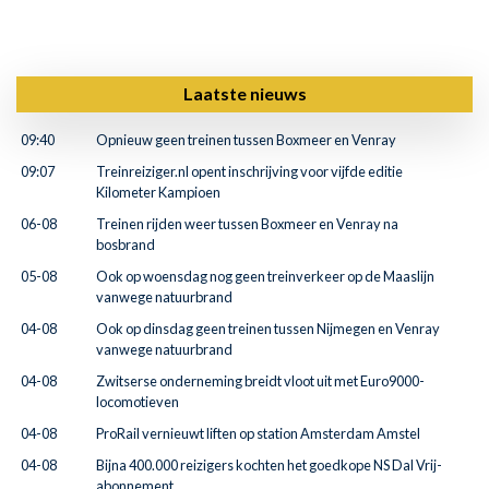
Laatste nieuws
09:40
Opnieuw geen treinen tussen Boxmeer en Venray
09:07
Treinreiziger.nl opent inschrijving voor vijfde editie
Kilometer Kampioen
06-08
Treinen rijden weer tussen Boxmeer en Venray na
bosbrand
05-08
Ook op woensdag nog geen treinverkeer op de Maaslijn
vanwege natuurbrand
04-08
Ook op dinsdag geen treinen tussen Nijmegen en Venray
vanwege natuurbrand
04-08
Zwitserse onderneming breidt vloot uit met Euro9000-
locomotieven
04-08
ProRail vernieuwt liften op station Amsterdam Amstel
04-08
Bijna 400.000 reizigers kochten het goedkope NS Dal Vrij-
abonnement