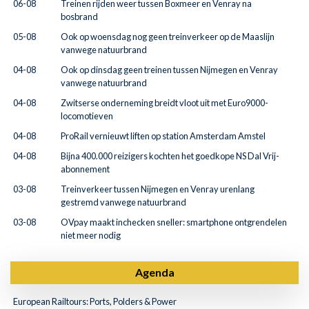
06-08
Treinen rijden weer tussen Boxmeer en Venray na
bosbrand
05-08
Ook op woensdag nog geen treinverkeer op de Maaslijn
vanwege natuurbrand
04-08
Ook op dinsdag geen treinen tussen Nijmegen en Venray
vanwege natuurbrand
04-08
Zwitserse onderneming breidt vloot uit met Euro9000-
locomotieven
04-08
ProRail vernieuwt liften op station Amsterdam Amstel
04-08
Bijna 400.000 reizigers kochten het goedkope NS Dal Vrij-
abonnement
03-08
Treinverkeer tussen Nijmegen en Venray urenlang
gestremd vanwege natuurbrand
03-08
OVpay maakt inchecken sneller: smartphone ontgrendelen
niet meer nodig
Agenda
European Railtours: Ports, Polders & Power