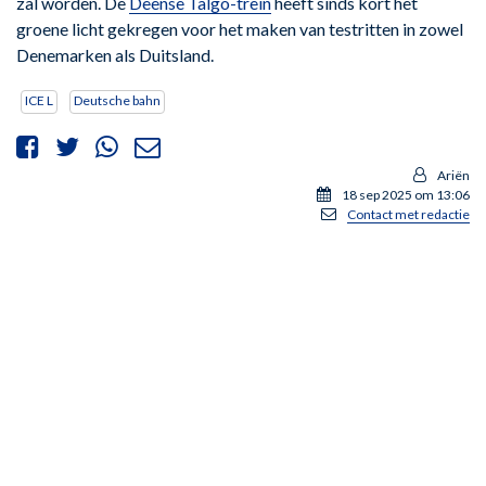
zal worden. De
Deense Talgo-trein
heeft sinds kort het
groene licht gekregen voor het maken van testritten in zowel
Denemarken als Duitsland.
ICE L
Deutsche bahn
Ariën
18 sep 2025 om 13:06
Contact met redactie