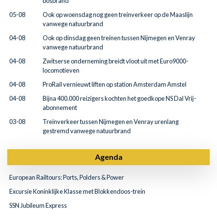
bosbrand
05-08
Ook op woensdag nog geen treinverkeer op de Maaslijn
vanwege natuurbrand
04-08
Ook op dinsdag geen treinen tussen Nijmegen en Venray
vanwege natuurbrand
04-08
Zwitserse onderneming breidt vloot uit met Euro9000-
locomotieven
04-08
ProRail vernieuwt liften op station Amsterdam Amstel
04-08
Bijna 400.000 reizigers kochten het goedkope NS Dal Vrij-
abonnement
03-08
Treinverkeer tussen Nijmegen en Venray urenlang
gestremd vanwege natuurbrand
Agenda
European Railtours: Ports, Polders & Power
Excursie Koninklijke Klasse met Blokkendoos-trein
SSN Jubileum Express