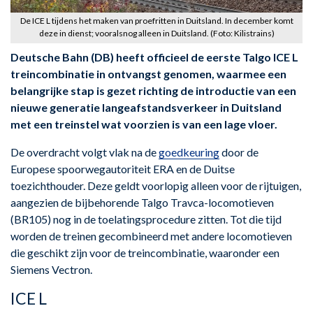
De ICE L tijdens het maken van proefritten in Duitsland. In december komt
deze in dienst; vooralsnog alleen in Duitsland. (Foto: Kilistrains)
Deutsche Bahn (DB) heeft officieel de eerste Talgo ICE L
treincombinatie in ontvangst genomen, waarmee een
belangrijke stap is gezet richting de introductie van een
nieuwe generatie langeafstandsverkeer in Duitsland
met een treinstel wat voorzien is van een lage vloer.
De overdracht volgt vlak na de
goedkeuring
door de
Europese spoorwegautoriteit ERA en de Duitse
toezichthouder. Deze geldt voorlopig alleen voor de rijtuigen,
aangezien de bijbehorende Talgo Travca-locomotieven
(BR105) nog in de toelatingsprocedure zitten. Tot die tijd
worden de treinen gecombineerd met andere locomotieven
die geschikt zijn voor de treincombinatie, waaronder een
Siemens Vectron.
ICE L