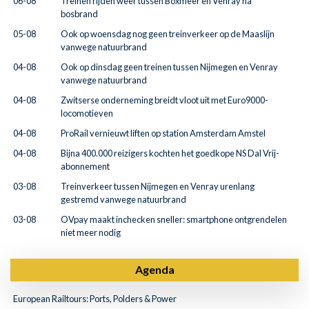
06-08
Treinen rijden weer tussen Boxmeer en Venray na
bosbrand
05-08
Ook op woensdag nog geen treinverkeer op de Maaslijn
vanwege natuurbrand
04-08
Ook op dinsdag geen treinen tussen Nijmegen en Venray
vanwege natuurbrand
04-08
Zwitserse onderneming breidt vloot uit met Euro9000-
locomotieven
04-08
ProRail vernieuwt liften op station Amsterdam Amstel
04-08
Bijna 400.000 reizigers kochten het goedkope NS Dal Vrij-
abonnement
03-08
Treinverkeer tussen Nijmegen en Venray urenlang
gestremd vanwege natuurbrand
03-08
OVpay maakt inchecken sneller: smartphone ontgrendelen
niet meer nodig
Agenda
European Railtours: Ports, Polders & Power