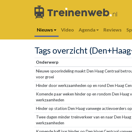
Nieuws
Video
Agenda
Reviews
S
Tags overzicht (Den+Haag
Onderwerp
Nieuwe spoorindeling maakt Den Haag Centraal betro
voor groei
Hinder door werkzaamheden op en rond Den Haag Cen
Komende paar weken hinder op en rondom Den Haag 
werkzaamheden
Hinder op station Den Haag vanwege actievoerders op
Twee dagen minder treinverkeer van en naar Den Haa
werkzaamheden
Komende half jaar hinder op Den Haag Centraal vanw