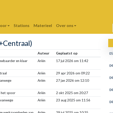
poor
Stations
Materieel
Over ons
+Centraal)
Auteur
Geplaatst op
05
uwbaarder en klaar
Ariën
17 jul 2026 om 11:42
04
traal
Ariën
29 apr 2026 om 09:22
04
vanwege
Ariën
27 jan 2026 om 12:10
04
 het spoor
Ariën
2 okt 2025 om 20:27
g vanwege
Ariën
23 aug 2025 om 11:56
04
ege werkzaamheden aan
Ariën
29 jul 2025 om 10:35