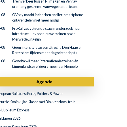
-08
Treinverkeer tussen Nijmegen en Venray
urenlang gestremd vanwege natuurbrand
-08
OVpay maakt inchecken sneller: smartphone
ontgrendelen niet meer nodig
-08
ProRail zet volgende stap in onderzoek naar
infrastructuur voor nieuwe treinen op de
MerwedeLingelijn
-08
Geen intercity's tussen Utrecht, Den Haag en
Rotterdam tijdens maandagochtendspits
-08
GoVolta wil meer internationale treinen én
binnenlandse reizigers mee naar Hengelo
Agenda
ropean Railtours: Ports, Polders & Power
cursie Koninklijke Klasse met Blokkendoos-trein
N Jubileum Express
ildagen 2026
lometer Kampioen 2026