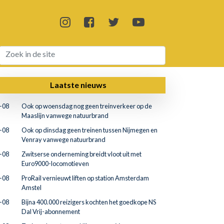
Laatste nieuws
-08
Ook op woensdag nog geen treinverkeer op de
Maaslijn vanwege natuurbrand
-08
Ook op dinsdag geen treinen tussen Nijmegen en
Venray vanwege natuurbrand
-08
Zwitserse onderneming breidt vloot uit met
Euro9000-locomotieven
-08
ProRail vernieuwt liften op station Amsterdam
Amstel
-08
Bijna 400.000 reizigers kochten het goedkope NS
Dal Vrij-abonnement