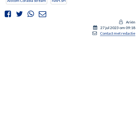
Alstom Coradia Stream
NAH.SH
Ariën
27 jul 2023 om 09:18
Contact met redactie