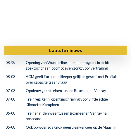
Laatste nieuws
08:36
Opening van Wunderline naar Leer nog niet in zicht:
zoektocht naar locomotieven zorgt voor vertraging
08-08
ACM geeft European Sleeper gelijk in geschil met ProRail
over capaciteitsaanvraag
07-08
Opnieuw geen treinen tussen Boxmeer en Venray
07-08
Treinreiziger.nl opent inschrijving voor vijfde editie
Kilometer Kampioen
06-08
Treinen rijden weer tussen Boxmeer en Venray na
bosbrand
05-08
Ook op woensdag nog geen treinverkeer op de Maaslijn