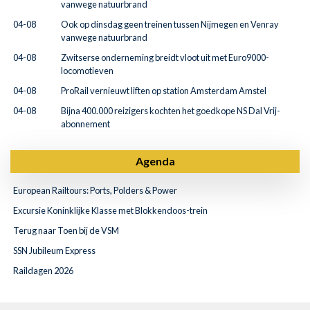
vanwege natuurbrand
04-08
Ook op dinsdag geen treinen tussen Nijmegen en Venray
vanwege natuurbrand
04-08
Zwitserse onderneming breidt vloot uit met Euro9000-
locomotieven
04-08
ProRail vernieuwt liften op station Amsterdam Amstel
04-08
Bijna 400.000 reizigers kochten het goedkope NS Dal Vrij-
abonnement
Agenda
European Railtours: Ports, Polders & Power
Excursie Koninklijke Klasse met Blokkendoos-trein
Terug naar Toen bij de VSM
SSN Jubileum Express
Raildagen 2026