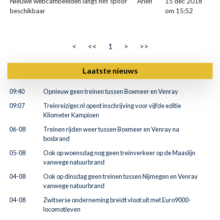
Nieuwe webcambeelden langs het spoor
Ariën
15 dec 2018
beschikbaar
om 15:52
<
<<
1
>
>>
Laatste nieuws
09:40
Opnieuw geen treinen tussen Boxmeer en Venray
09:07
Treinreiziger.nl opent inschrijving voor vijfde editie
Kilometer Kampioen
06-08
Treinen rijden weer tussen Boxmeer en Venray na
bosbrand
05-08
Ook op woensdag nog geen treinverkeer op de Maaslijn
vanwege natuurbrand
04-08
Ook op dinsdag geen treinen tussen Nijmegen en Venray
vanwege natuurbrand
04-08
Zwitserse onderneming breidt vloot uit met Euro9000-
locomotieven