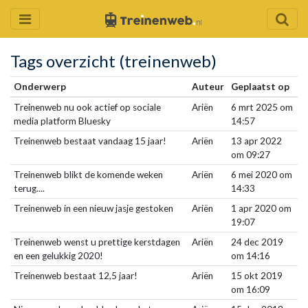
Tags overzicht (treinenweb)
Onderwerp
Auteur
Geplaatst op
Treinenweb nu ook actief op sociale
Ariën
6 mrt 2025 om
media platform Bluesky
14:57
Treinenweb bestaat vandaag 15 jaar!
Ariën
13 apr 2022
om 09:27
Treinenweb blikt de komende weken
Ariën
6 mei 2020 om
terug....
14:33
Treinenweb in een nieuw jasje gestoken
Ariën
1 apr 2020 om
19:07
Treinenweb wenst u prettige kerstdagen
Ariën
24 dec 2019
en een gelukkig 2020!
om 14:16
Treinenweb bestaat 12,5 jaar!
Ariën
15 okt 2019
om 16:09