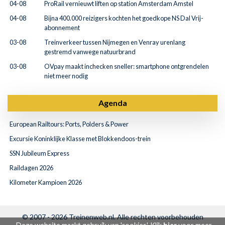
04-08
ProRail vernieuwt liften op station Amsterdam Amstel
04-08
Bijna 400.000 reizigers kochten het goedkope NS Dal Vrij-
abonnement
03-08
Treinverkeer tussen Nijmegen en Venray urenlang
gestremd vanwege natuurbrand
03-08
OVpay maakt inchecken sneller: smartphone ontgrendelen
niet meer nodig
Agenda
European Railtours: Ports, Polders & Power
Excursie Koninklijke Klasse met Blokkendoos-trein
SSN Jubileum Express
Raildagen 2026
Kilometer Kampioen 2026
© 2007 - 2026
Treinenweb.nl
. Alle rechten voorbehouden