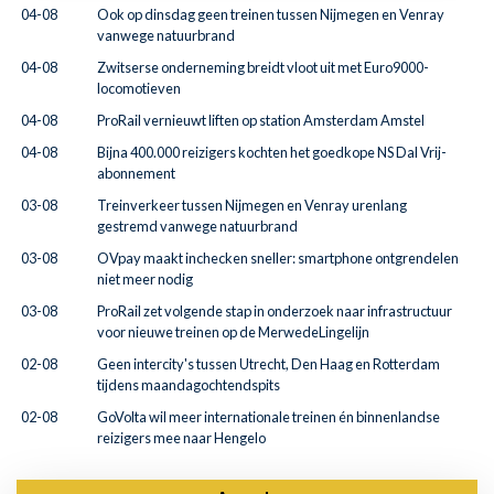
04-08
Ook op dinsdag geen treinen tussen Nijmegen en Venray
vanwege natuurbrand
04-08
Zwitserse onderneming breidt vloot uit met Euro9000-
locomotieven
04-08
ProRail vernieuwt liften op station Amsterdam Amstel
04-08
Bijna 400.000 reizigers kochten het goedkope NS Dal Vrij-
abonnement
03-08
Treinverkeer tussen Nijmegen en Venray urenlang
gestremd vanwege natuurbrand
03-08
OVpay maakt inchecken sneller: smartphone ontgrendelen
niet meer nodig
03-08
ProRail zet volgende stap in onderzoek naar infrastructuur
voor nieuwe treinen op de MerwedeLingelijn
02-08
Geen intercity's tussen Utrecht, Den Haag en Rotterdam
tijdens maandagochtendspits
02-08
GoVolta wil meer internationale treinen én binnenlandse
reizigers mee naar Hengelo