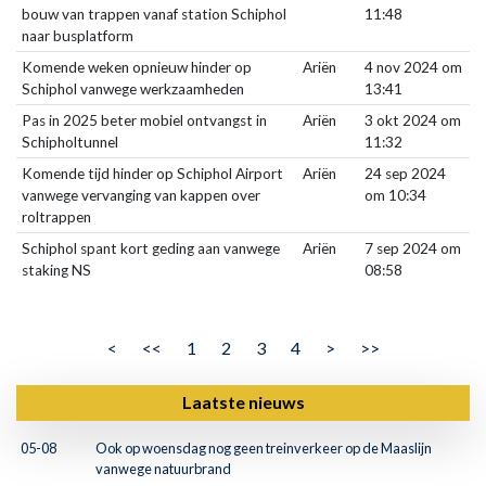
bouw van trappen vanaf station Schiphol
11:48
naar busplatform
Komende weken opnieuw hinder op
Ariën
4 nov 2024 om
Schiphol vanwege werkzaamheden
13:41
Pas in 2025 beter mobiel ontvangst in
Ariën
3 okt 2024 om
Schipholtunnel
11:32
Komende tijd hinder op Schiphol Airport
Ariën
24 sep 2024
vanwege vervanging van kappen over
om 10:34
roltrappen
Schiphol spant kort geding aan vanwege
Ariën
7 sep 2024 om
staking NS
08:58
<
<<
1
2
3
4
>
>>
Laatste nieuws
05-08
Ook op woensdag nog geen treinverkeer op de Maaslijn
vanwege natuurbrand