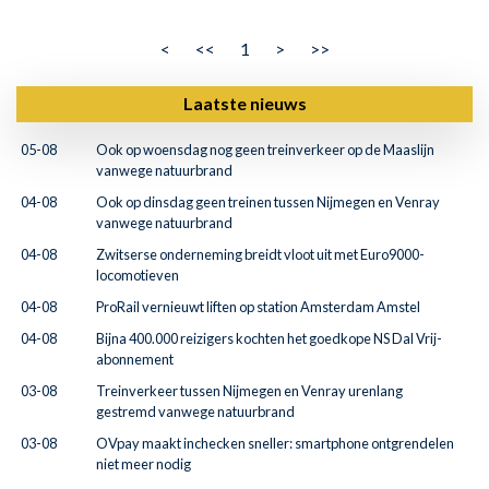
<
<<
1
>
>>
Laatste nieuws
05-08
Ook op woensdag nog geen treinverkeer op de Maaslijn
vanwege natuurbrand
04-08
Ook op dinsdag geen treinen tussen Nijmegen en Venray
vanwege natuurbrand
04-08
Zwitserse onderneming breidt vloot uit met Euro9000-
locomotieven
04-08
ProRail vernieuwt liften op station Amsterdam Amstel
04-08
Bijna 400.000 reizigers kochten het goedkope NS Dal Vrij-
abonnement
03-08
Treinverkeer tussen Nijmegen en Venray urenlang
gestremd vanwege natuurbrand
03-08
OVpay maakt inchecken sneller: smartphone ontgrendelen
niet meer nodig