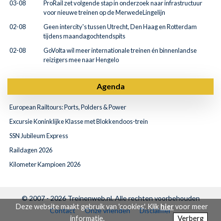
03-08
ProRail zet volgende stap in onderzoek naar infrastructuur
voor nieuwe treinen op de MerwedeLingelijn
02-08
Geen intercity's tussen Utrecht, Den Haag en Rotterdam
tijdens maandagochtendspits
02-08
GoVolta wil meer internationale treinen én binnenlandse
reizigers mee naar Hengelo
Agenda
European Railtours: Ports, Polders & Power
Excursie Koninklijke Klasse met Blokkendoos-trein
SSN Jubileum Express
Raildagen 2026
Kilometer Kampioen 2026
© 2007 - 2026
Treinenweb.nl
. Alle rechten voorbehouden
Deze website maakt gebruik van 'cookies'. Klik
hier
voor meer
Contact
Onze vrienden
Disclaimer
informatie.
Verberg