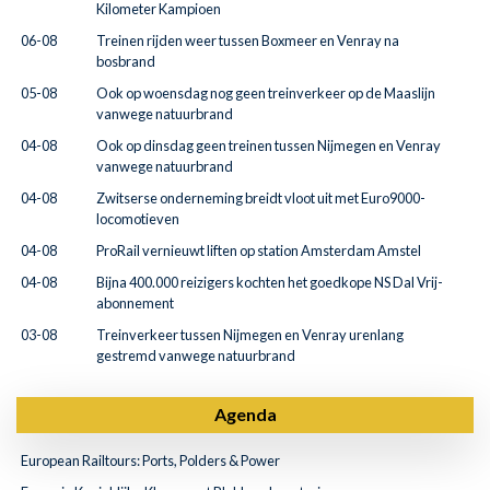
Kilometer Kampioen
06-08
Treinen rijden weer tussen Boxmeer en Venray na
bosbrand
05-08
Ook op woensdag nog geen treinverkeer op de Maaslijn
vanwege natuurbrand
04-08
Ook op dinsdag geen treinen tussen Nijmegen en Venray
vanwege natuurbrand
04-08
Zwitserse onderneming breidt vloot uit met Euro9000-
locomotieven
04-08
ProRail vernieuwt liften op station Amsterdam Amstel
04-08
Bijna 400.000 reizigers kochten het goedkope NS Dal Vrij-
abonnement
03-08
Treinverkeer tussen Nijmegen en Venray urenlang
gestremd vanwege natuurbrand
Agenda
European Railtours: Ports, Polders & Power