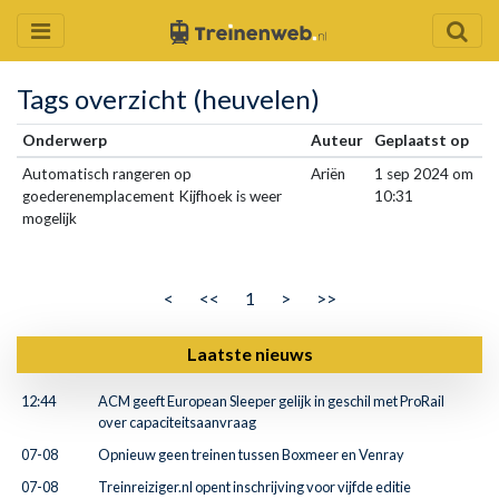
Tags overzicht (heuvelen)
Onderwerp
Auteur
Geplaatst op
Automatisch rangeren op
Ariën
1 sep 2024 om
goederenemplacement Kijfhoek is weer
10:31
mogelijk
<
<<
1
>
>>
Laatste nieuws
12:44
ACM geeft European Sleeper gelijk in geschil met ProRail
over capaciteitsaanvraag
07-08
Opnieuw geen treinen tussen Boxmeer en Venray
07-08
Treinreiziger.nl opent inschrijving voor vijfde editie