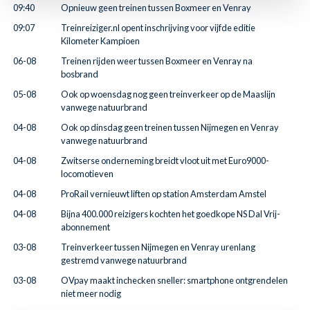
09:40
Opnieuw geen treinen tussen Boxmeer en Venray
09:07
Treinreiziger.nl opent inschrijving voor vijfde editie
Kilometer Kampioen
06-08
Treinen rijden weer tussen Boxmeer en Venray na
bosbrand
05-08
Ook op woensdag nog geen treinverkeer op de Maaslijn
vanwege natuurbrand
04-08
Ook op dinsdag geen treinen tussen Nijmegen en Venray
vanwege natuurbrand
04-08
Zwitserse onderneming breidt vloot uit met Euro9000-
locomotieven
04-08
ProRail vernieuwt liften op station Amsterdam Amstel
04-08
Bijna 400.000 reizigers kochten het goedkope NS Dal Vrij-
abonnement
03-08
Treinverkeer tussen Nijmegen en Venray urenlang
gestremd vanwege natuurbrand
03-08
OVpay maakt inchecken sneller: smartphone ontgrendelen
niet meer nodig