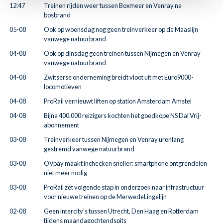
12:47
Treinen rijden weer tussen Boxmeer en Venray na
bosbrand
05-08
Ook op woensdag nog geen treinverkeer op de Maaslijn
vanwege natuurbrand
04-08
Ook op dinsdag geen treinen tussen Nijmegen en Venray
vanwege natuurbrand
04-08
Zwitserse onderneming breidt vloot uit met Euro9000-
locomotieven
04-08
ProRail vernieuwt liften op station Amsterdam Amstel
04-08
Bijna 400.000 reizigers kochten het goedkope NS Dal Vrij-
abonnement
03-08
Treinverkeer tussen Nijmegen en Venray urenlang
gestremd vanwege natuurbrand
03-08
OVpay maakt inchecken sneller: smartphone ontgrendelen
niet meer nodig
03-08
ProRail zet volgende stap in onderzoek naar infrastructuur
voor nieuwe treinen op de MerwedeLingelijn
02-08
Geen intercity's tussen Utrecht, Den Haag en Rotterdam
tijdens maandagochtendspits