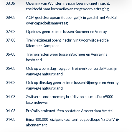
08:36
Opening van Wunderline naar Leer nog niet in zicht:
zoektocht naar locomotieven zorgt voor vertraging
08-08
ACM geeft European Sleeper gelijk in geschil met ProRail
over capaciteitsaanvraag
07-08
Opnieuw geen treinen tussen Boxmeer en Venray
07-08
Treinreiziger.nl opent inschrijving voor vijfde editie
Kilometer Kampioen
06-08
Treinen rijden weer tussen Boxmeer en Venray na
bosbrand
05-08
Ook op woensdag nog geen treinverkeer op de Maaslijn
vanwege natuurbrand
04-08
Ook op dinsdag geen treinen tussen Nijmegen en Venray
vanwege natuurbrand
04-08
Zwitserse onderneming breidt vloot uit met Euro9000-
locomotieven
04-08
ProRail vernieuwt liften op station Amsterdam Amstel
04-08
Bijna 400.000 reizigers kochten het goedkope NS Dal Vrij-
abonnement