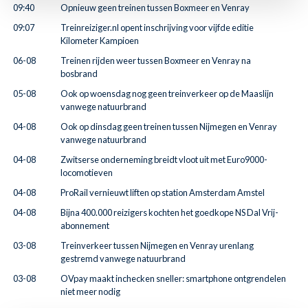
09:40
Opnieuw geen treinen tussen Boxmeer en Venray
09:07
Treinreiziger.nl opent inschrijving voor vijfde editie
Kilometer Kampioen
06-08
Treinen rijden weer tussen Boxmeer en Venray na
bosbrand
05-08
Ook op woensdag nog geen treinverkeer op de Maaslijn
vanwege natuurbrand
04-08
Ook op dinsdag geen treinen tussen Nijmegen en Venray
vanwege natuurbrand
04-08
Zwitserse onderneming breidt vloot uit met Euro9000-
locomotieven
04-08
ProRail vernieuwt liften op station Amsterdam Amstel
04-08
Bijna 400.000 reizigers kochten het goedkope NS Dal Vrij-
abonnement
03-08
Treinverkeer tussen Nijmegen en Venray urenlang
gestremd vanwege natuurbrand
03-08
OVpay maakt inchecken sneller: smartphone ontgrendelen
niet meer nodig