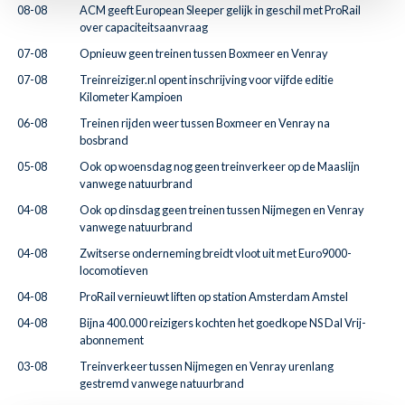
08-08
ACM geeft European Sleeper gelijk in geschil met ProRail
over capaciteitsaanvraag
07-08
Opnieuw geen treinen tussen Boxmeer en Venray
07-08
Treinreiziger.nl opent inschrijving voor vijfde editie
Kilometer Kampioen
06-08
Treinen rijden weer tussen Boxmeer en Venray na
bosbrand
05-08
Ook op woensdag nog geen treinverkeer op de Maaslijn
vanwege natuurbrand
04-08
Ook op dinsdag geen treinen tussen Nijmegen en Venray
vanwege natuurbrand
04-08
Zwitserse onderneming breidt vloot uit met Euro9000-
locomotieven
04-08
ProRail vernieuwt liften op station Amsterdam Amstel
04-08
Bijna 400.000 reizigers kochten het goedkope NS Dal Vrij-
abonnement
03-08
Treinverkeer tussen Nijmegen en Venray urenlang
gestremd vanwege natuurbrand