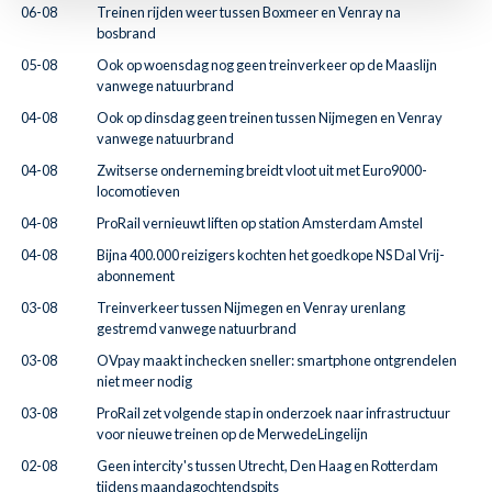
06-08
Treinen rijden weer tussen Boxmeer en Venray na
bosbrand
05-08
Ook op woensdag nog geen treinverkeer op de Maaslijn
vanwege natuurbrand
04-08
Ook op dinsdag geen treinen tussen Nijmegen en Venray
vanwege natuurbrand
04-08
Zwitserse onderneming breidt vloot uit met Euro9000-
locomotieven
04-08
ProRail vernieuwt liften op station Amsterdam Amstel
04-08
Bijna 400.000 reizigers kochten het goedkope NS Dal Vrij-
abonnement
03-08
Treinverkeer tussen Nijmegen en Venray urenlang
gestremd vanwege natuurbrand
03-08
OVpay maakt inchecken sneller: smartphone ontgrendelen
niet meer nodig
03-08
ProRail zet volgende stap in onderzoek naar infrastructuur
voor nieuwe treinen op de MerwedeLingelijn
02-08
Geen intercity's tussen Utrecht, Den Haag en Rotterdam
tijdens maandagochtendspits