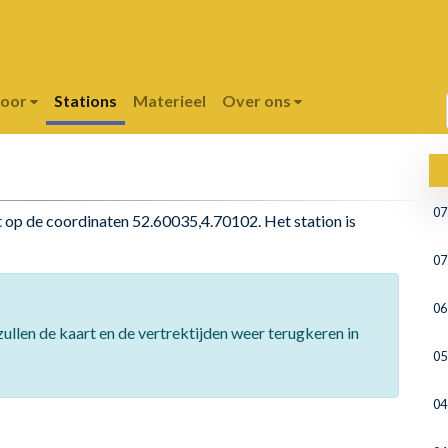
poor
Stations
Materieel
Over ons
07
igt op de coordinaten 52.60035,4.70102. Het station is
07
06
ullen de kaart en de vertrektijden weer terugkeren in
05
04