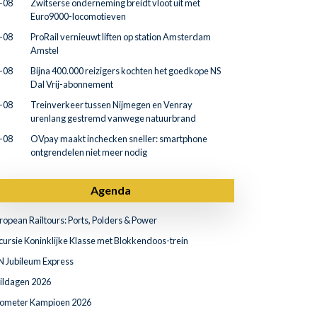
-08
Zwitserse onderneming breidt vloot uit met
Euro9000-locomotieven
-08
ProRail vernieuwt liften op station Amsterdam
Amstel
-08
Bijna 400.000 reizigers kochten het goedkope NS
Dal Vrij-abonnement
-08
Treinverkeer tussen Nijmegen en Venray
urenlang gestremd vanwege natuurbrand
-08
OVpay maakt inchecken sneller: smartphone
ontgrendelen niet meer nodig
Agenda
ropean Railtours: Ports, Polders & Power
cursie Koninklijke Klasse met Blokkendoos-trein
N Jubileum Express
ildagen 2026
lometer Kampioen 2026