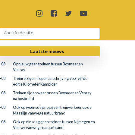
Laatste nieuws
-08
Opnieuw geen treinen tussen Boxmeer en
Venray
-08
Treinreiziger.nl opent inschrijving voor vijfde
editie Kilometer Kampioen
-08
Treinen rijden weer tussen Boxmeer en Venray
na bosbrand
-08
Ook op woensdag nog geen treinverkeer op de
Maaslijn vanwege natuurbrand
-08
Ook op dinsdag geen treinen tussen Nijmegen en
Venray vanwege natuurbrand