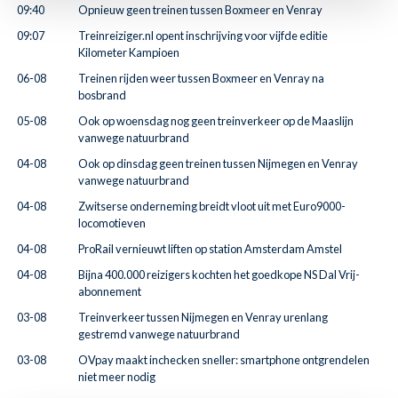
09:40
Opnieuw geen treinen tussen Boxmeer en Venray
09:07
Treinreiziger.nl opent inschrijving voor vijfde editie
Kilometer Kampioen
06-08
Treinen rijden weer tussen Boxmeer en Venray na
bosbrand
05-08
Ook op woensdag nog geen treinverkeer op de Maaslijn
vanwege natuurbrand
04-08
Ook op dinsdag geen treinen tussen Nijmegen en Venray
vanwege natuurbrand
04-08
Zwitserse onderneming breidt vloot uit met Euro9000-
locomotieven
04-08
ProRail vernieuwt liften op station Amsterdam Amstel
04-08
Bijna 400.000 reizigers kochten het goedkope NS Dal Vrij-
abonnement
03-08
Treinverkeer tussen Nijmegen en Venray urenlang
gestremd vanwege natuurbrand
03-08
OVpay maakt inchecken sneller: smartphone ontgrendelen
niet meer nodig