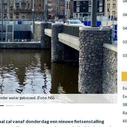
04
04
04
03
03
Eu
Ex
s onder water gebouwd. (Foto: NS)
SS
Ra
l zal vanaf donderdag een nieuwe fietsenstalling
Ki