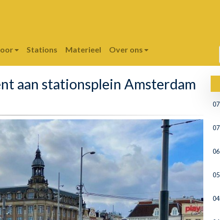
poor
Stations
Materieel
Over ons
ent aan stationsplein Amsterdam
07
07
06
05
04