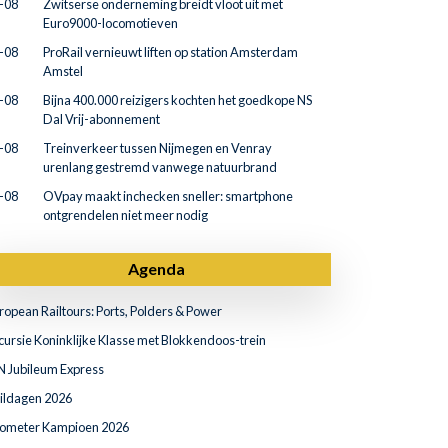
-08
Zwitserse onderneming breidt vloot uit met
Euro9000-locomotieven
-08
ProRail vernieuwt liften op station Amsterdam
Amstel
-08
Bijna 400.000 reizigers kochten het goedkope NS
Dal Vrij-abonnement
-08
Treinverkeer tussen Nijmegen en Venray
urenlang gestremd vanwege natuurbrand
-08
OVpay maakt inchecken sneller: smartphone
ontgrendelen niet meer nodig
Agenda
ropean Railtours: Ports, Polders & Power
cursie Koninklijke Klasse met Blokkendoos-trein
N Jubileum Express
ildagen 2026
lometer Kampioen 2026