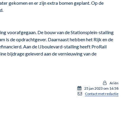
water gekomen en er zijn extra bomen geplant. Op de
d.
iding voorafgegaan. De bouw van de Stationsplein-stalling
am is de opdrachtgever. Daarnaast hebben het Rijk en de
inancierd. Aan de IJboulevard-stalling heeft ProRail
ine bijdrage geleverd aan de vernieuwing van de
Ariën
25 jan 2023 om 16:58
Contact met redactie