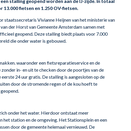
een stalling geopend worden aan de IJ-zijde. In totaal
r 13.000 fietsen en 1.250 OV-fietsen.
or staatssecretaris Vivianne Heijnen van het ministerie van
ie van der Horst van Gemeente Amsterdam samen met
ficieel geopend. Deze stalling biedt plaats voor 7.000
 wereld die onder water is gebouwd.
emakken. waaronder een fietsreparatieservice en de
 zonder in- en uit te checken door de poortjes van de
de eerste 24 uur gratis. De stalling is aangesloten op de
buiten door de stromende regen of de kou hoeft te
g geopend.
zich onder het water. Hierdoor ontstaat meer
 het station en de omgeving. Het Stationsplein en een
tussen door de gemeente helemaal vernieuwd. De