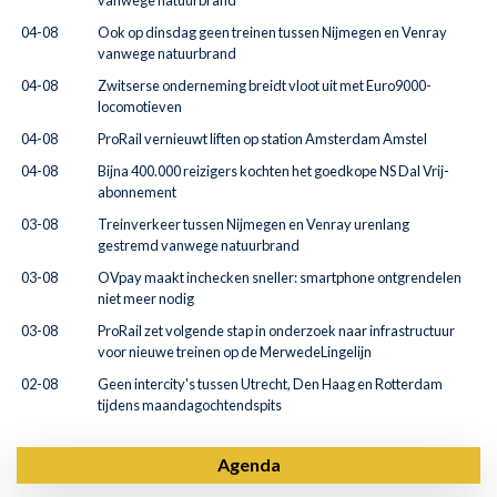
vanwege natuurbrand
04-08
Ook op dinsdag geen treinen tussen Nijmegen en Venray
vanwege natuurbrand
04-08
Zwitserse onderneming breidt vloot uit met Euro9000-
locomotieven
04-08
ProRail vernieuwt liften op station Amsterdam Amstel
04-08
Bijna 400.000 reizigers kochten het goedkope NS Dal Vrij-
abonnement
03-08
Treinverkeer tussen Nijmegen en Venray urenlang
gestremd vanwege natuurbrand
03-08
OVpay maakt inchecken sneller: smartphone ontgrendelen
niet meer nodig
03-08
ProRail zet volgende stap in onderzoek naar infrastructuur
voor nieuwe treinen op de MerwedeLingelijn
02-08
Geen intercity's tussen Utrecht, Den Haag en Rotterdam
tijdens maandagochtendspits
Agenda