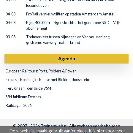
locomotieven
04-08
ProRail vernieuwt liften op station Amsterdam Amstel
04-08
Bijna 400.000 reizigers kochten het goedkope NS Dal Vrij-
abonnement
03-08
Treinverkeer tussen Nijmegen en Venray urenlang
gestremd vanwege natuurbrand
Agenda
European Railtours: Ports, Polders & Power
Excursie Koninklijke Klasse met Blokkendoos-trein
Terug naar Toen bij de VSM
SSN Jubileum Express
Raildagen 2026
© 2007 - 2026
Treinenweb.nl
. Alle rechten voorbehouden
Deze website maakt gebruik van 'cookies'. Klik
hier
voor meer