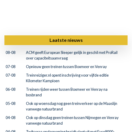
Laatste nieuws
08-08
ACM geeft European Sleeper gelijk in geschil met ProRail
over capaciteitsaanvraag
07-08
Opnieuw geen treinen tussen Boxmeer en Venray
07-08
Treinreiziger.nl opent inschrijving voor vijfde editie
Kilometer Kampioen
06-08
Treinen rijden weer tussen Boxmeer en Venray na
bosbrand
05-08
Ook op woensdag nog geen treinverkeer op de Maaslijn
vanwege natuurbrand
04-08
Ook op dinsdag geen treinen tussen Nijmegen en Venray
vanwege natuurbrand
04-08
Zwitserse onderneming breidt vloot uit met Euro9000-