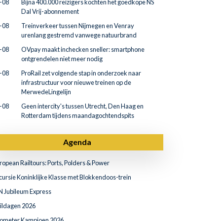
-08
Bijna 400.000 reizigers kochten het goedkope NS
Dal Vrij-abonnement
-08
Treinverkeer tussen Nijmegen en Venray
urenlang gestremd vanwege natuurbrand
-08
OVpay maakt inchecken sneller: smartphone
ontgrendelen niet meer nodig
-08
ProRail zet volgende stap in onderzoek naar
infrastructuur voor nieuwe treinen op de
MerwedeLingelijn
-08
Geen intercity's tussen Utrecht, Den Haag en
Rotterdam tijdens maandagochtendspits
Agenda
ropean Railtours: Ports, Polders & Power
cursie Koninklijke Klasse met Blokkendoos-trein
N Jubileum Express
ildagen 2026
lometer Kampioen 2026