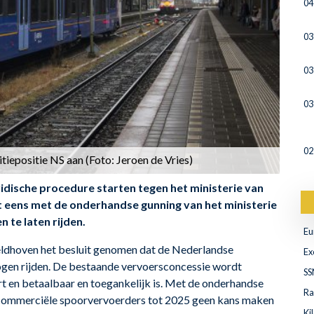
04
03
03
03
02
iepositie NS aan (Foto: Jeroen de Vries)
uridische procedure starten tegen het ministerie van
et eens met de onderhandse gunning van het ministerie
 te laten rijden.
Eu
eldhoven het besluit genomen dat de Nederlandse
Ex
en rijden. De bestaande vervoersconcessie wordt
SS
t en betaalbaar en toegankelijk is. Met de onderhandse
Ra
 commerciële spoorvervoerders tot 2025 geen kans maken
Ki