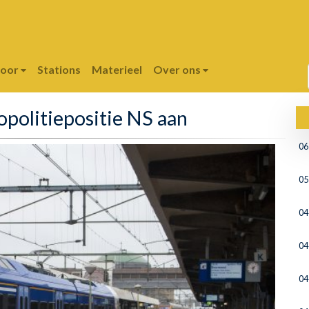
poor
Stations
Materieel
Over ons
politiepositie NS aan
06
05
04
04
04