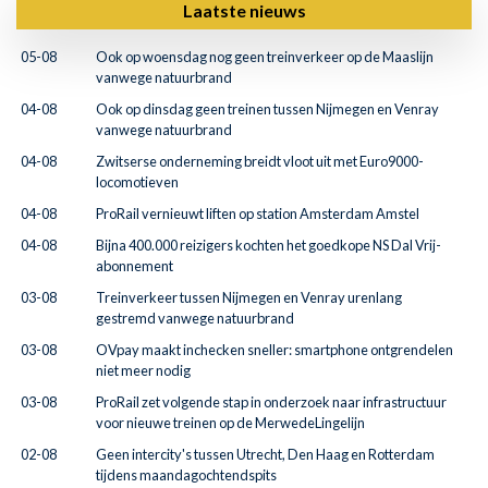
Laatste nieuws
05-08
Ook op woensdag nog geen treinverkeer op de Maaslijn
vanwege natuurbrand
04-08
Ook op dinsdag geen treinen tussen Nijmegen en Venray
vanwege natuurbrand
04-08
Zwitserse onderneming breidt vloot uit met Euro9000-
locomotieven
04-08
ProRail vernieuwt liften op station Amsterdam Amstel
04-08
Bijna 400.000 reizigers kochten het goedkope NS Dal Vrij-
abonnement
03-08
Treinverkeer tussen Nijmegen en Venray urenlang
gestremd vanwege natuurbrand
03-08
OVpay maakt inchecken sneller: smartphone ontgrendelen
niet meer nodig
03-08
ProRail zet volgende stap in onderzoek naar infrastructuur
voor nieuwe treinen op de MerwedeLingelijn
02-08
Geen intercity's tussen Utrecht, Den Haag en Rotterdam
tijdens maandagochtendspits