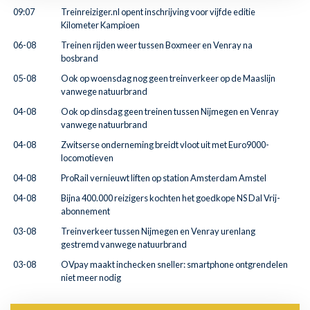
09:07
Treinreiziger.nl opent inschrijving voor vijfde editie
Kilometer Kampioen
06-08
Treinen rijden weer tussen Boxmeer en Venray na
bosbrand
05-08
Ook op woensdag nog geen treinverkeer op de Maaslijn
vanwege natuurbrand
04-08
Ook op dinsdag geen treinen tussen Nijmegen en Venray
vanwege natuurbrand
04-08
Zwitserse onderneming breidt vloot uit met Euro9000-
locomotieven
04-08
ProRail vernieuwt liften op station Amsterdam Amstel
04-08
Bijna 400.000 reizigers kochten het goedkope NS Dal Vrij-
abonnement
03-08
Treinverkeer tussen Nijmegen en Venray urenlang
gestremd vanwege natuurbrand
03-08
OVpay maakt inchecken sneller: smartphone ontgrendelen
niet meer nodig