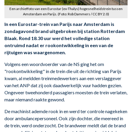
Een archieffoto van een Eurostar (ex-Thalys) hogesnelheidstrein tussen
Amsterdam en Parijs. (Foto: Rob Dammers / CC BY 2.0)
In een Eurostar-trein van Parijs naar Amsterdam is
zondagavond brand uitgebroken bij station Rotterdam
Blaak. Rond 18.30 uur werd het volledige station
ontruimd nadat er rookontwikkeling in een van de
rijtuigen was waargenomen.
Volgens een woordvoerder van de NS ging het om
"rookontwikkeling" in de trein die uit de richting van Parijs
kwam, al meldden treinmedewerkers aan een verslaggever
van het ANP dat zij ook daadwerkelijk vuur hadden gezien.
Ongeveer tweehonderd passagiers moesten de trein verlaten,
maar niemand raakte gewond.
De machinist ademde rook in en werd ter controle nagekeken
door ambulancepersoneel. Ook zijn dochter, die meereed in
de trein, werd onderzocht. De brandweer meldt dat de brand