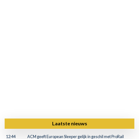
Laatste nieuws
12:44
ACM geeft European Sleeper gelijk in geschil met ProRail