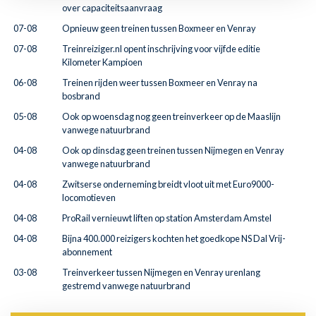
over capaciteitsaanvraag
07-08
Opnieuw geen treinen tussen Boxmeer en Venray
07-08
Treinreiziger.nl opent inschrijving voor vijfde editie
Kilometer Kampioen
06-08
Treinen rijden weer tussen Boxmeer en Venray na
bosbrand
05-08
Ook op woensdag nog geen treinverkeer op de Maaslijn
vanwege natuurbrand
04-08
Ook op dinsdag geen treinen tussen Nijmegen en Venray
vanwege natuurbrand
04-08
Zwitserse onderneming breidt vloot uit met Euro9000-
locomotieven
04-08
ProRail vernieuwt liften op station Amsterdam Amstel
04-08
Bijna 400.000 reizigers kochten het goedkope NS Dal Vrij-
abonnement
03-08
Treinverkeer tussen Nijmegen en Venray urenlang
gestremd vanwege natuurbrand