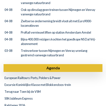
vanwege natuurbrand
04-08
Ook op dinsdag geen treinen tussen Nijmegen en Venray
vanwege natuurbrand
04-08
Zwitserse onderneming breidt vloot uit met Euro9000-
locomotieven
04-08
ProRail vernieuwt liften op station Amsterdam Amstel
04-08
Bijna 400.000 reizigers kochten het goedkope NS Dal Vrij-
abonnement
03-08
Treinverkeer tussen Nijmegen en Venray urenlang
gestremd vanwege natuurbrand
Agenda
European Railtours: Ports, Polders & Power
Excursie Koninklijke Klasse met Blokkendoos-trein
Terug naar Toen bij de VSM
SSN Jubileum Express
Raildagen 2026