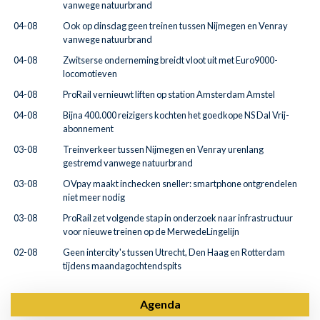
vanwege natuurbrand
04-08
Ook op dinsdag geen treinen tussen Nijmegen en Venray
vanwege natuurbrand
04-08
Zwitserse onderneming breidt vloot uit met Euro9000-
locomotieven
04-08
ProRail vernieuwt liften op station Amsterdam Amstel
04-08
Bijna 400.000 reizigers kochten het goedkope NS Dal Vrij-
abonnement
03-08
Treinverkeer tussen Nijmegen en Venray urenlang
gestremd vanwege natuurbrand
03-08
OVpay maakt inchecken sneller: smartphone ontgrendelen
niet meer nodig
03-08
ProRail zet volgende stap in onderzoek naar infrastructuur
voor nieuwe treinen op de MerwedeLingelijn
02-08
Geen intercity's tussen Utrecht, Den Haag en Rotterdam
tijdens maandagochtendspits
Agenda