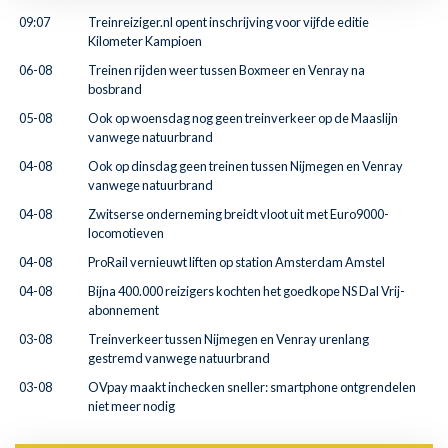
09:07
Treinreiziger.nl opent inschrijving voor vijfde editie
Kilometer Kampioen
06-08
Treinen rijden weer tussen Boxmeer en Venray na
bosbrand
05-08
Ook op woensdag nog geen treinverkeer op de Maaslijn
vanwege natuurbrand
04-08
Ook op dinsdag geen treinen tussen Nijmegen en Venray
vanwege natuurbrand
04-08
Zwitserse onderneming breidt vloot uit met Euro9000-
locomotieven
04-08
ProRail vernieuwt liften op station Amsterdam Amstel
04-08
Bijna 400.000 reizigers kochten het goedkope NS Dal Vrij-
abonnement
03-08
Treinverkeer tussen Nijmegen en Venray urenlang
gestremd vanwege natuurbrand
03-08
OVpay maakt inchecken sneller: smartphone ontgrendelen
niet meer nodig