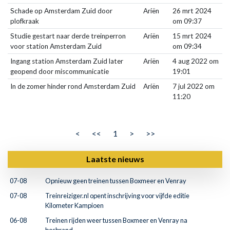
Schade op Amsterdam Zuid door
Ariën
26 mrt 2024
plofkraak
om 09:37
Studie gestart naar derde treinperron
Ariën
15 mrt 2024
voor station Amsterdam Zuid
om 09:34
Ingang station Amsterdam Zuid later
Ariën
4 aug 2022 om
geopend door miscommunicatie
19:01
In de zomer hinder rond Amsterdam Zuid
Ariën
7 jul 2022 om
11:20
<
<<
1
>
>>
Laatste nieuws
07-08
Opnieuw geen treinen tussen Boxmeer en Venray
07-08
Treinreiziger.nl opent inschrijving voor vijfde editie
Kilometer Kampioen
06-08
Treinen rijden weer tussen Boxmeer en Venray na