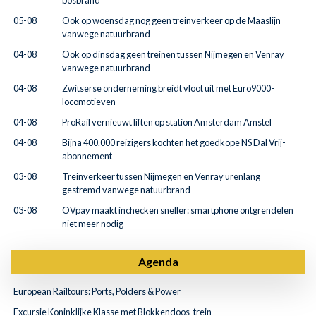
bosbrand
05-08
Ook op woensdag nog geen treinverkeer op de Maaslijn
vanwege natuurbrand
04-08
Ook op dinsdag geen treinen tussen Nijmegen en Venray
vanwege natuurbrand
04-08
Zwitserse onderneming breidt vloot uit met Euro9000-
locomotieven
04-08
ProRail vernieuwt liften op station Amsterdam Amstel
04-08
Bijna 400.000 reizigers kochten het goedkope NS Dal Vrij-
abonnement
03-08
Treinverkeer tussen Nijmegen en Venray urenlang
gestremd vanwege natuurbrand
03-08
OVpay maakt inchecken sneller: smartphone ontgrendelen
niet meer nodig
Agenda
European Railtours: Ports, Polders & Power
Excursie Koninklijke Klasse met Blokkendoos-trein