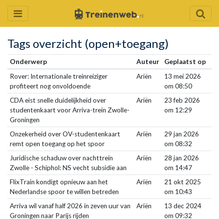
Tags overzicht (open+toegang)
Onderwerp
Auteur
Geplaatst op
Rover: Internationale treinreiziger
Ariën
13 mei 2026
profiteert nog onvoldoende
om 08:50
CDA eist snelle duidelijkheid over
Ariën
23 feb 2026
studentenkaart voor Arriva-trein Zwolle-
om 12:29
Groningen
Onzekerheid over OV-studentenkaart
Ariën
29 jan 2026
remt open toegang op het spoor
om 08:32
Juridische schaduw over nachttrein
Ariën
28 jan 2026
Zwolle - Schiphol: NS vecht subsidie aan
om 14:47
FlixTrain kondigt opnieuw aan het
Ariën
21 okt 2025
Nederlandse spoor te willen betreden
om 10:43
Arriva wil vanaf half 2026 in zeven uur van
Ariën
13 dec 2024
Groningen naar Parijs rijden
om 09:32