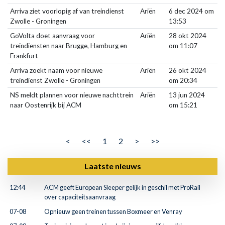
Arriva ziet voorlopig af van treindienst
Ariën
6 dec 2024 om
Zwolle - Groningen
13:53
GoVolta doet aanvraag voor
Ariën
28 okt 2024
treindiensten naar Brugge, Hamburg en
om 11:07
Frankfurt
Arriva zoekt naam voor nieuwe
Ariën
26 okt 2024
treindienst Zwolle - Groningen
om 20:34
NS meldt plannen voor nieuwe nachttrein
Ariën
13 jun 2024
naar Oostenrijk bij ACM
om 15:21
<
<<
1
2
>
>>
Laatste nieuws
12:44
ACM geeft European Sleeper gelijk in geschil met ProRail
over capaciteitsaanvraag
07-08
Opnieuw geen treinen tussen Boxmeer en Venray