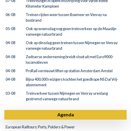
07-08
Treinreiziger.nl opent inschrijving voor vijfde editie
Kilometer Kampioen
06-08
Treinen rijden weer tussen Boxmeer en Venray na
bosbrand
05-08
Ook op woensdag nog geen treinverkeer op de Maaslijn
vanwege natuurbrand
04-08
Ook op dinsdag geen treinen tussen Nijmegen en Venray
vanwege natuurbrand
04-08
Zwitserse onderneming breidt vloot uit met Euro9000-
locomotieven
04-08
ProRail vernieuwt liften op station Amsterdam Amstel
04-08
Bijna 400.000 reizigers kochten het goedkope NS Dal Vrij-
abonnement
03-08
Treinverkeer tussen Nijmegen en Venray urenlang
gestremd vanwege natuurbrand
Agenda
European Railtours: Ports, Polders & Power