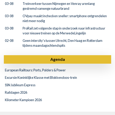
03-08
Treinverkeer tussen Nijmegen en Venray urenlang
gestremd vanwege natuurbrand
03-08
OVpay maakt inchecken sneller: smartphone ontgrendelen
niet meer nodig
03-08
ProRail zet volgende stap in onderzoek naar infrastructuur
voor nieuwe treinen op de MerwedeLingelijn
02-08
Geen intercity's tussen Utrecht, Den Haag en Rotterdam
tijdens maandagochtendspits
Agenda
European Railtours: Ports, Polders & Power
Excursie Koninklijke Klasse met Blokkendoos-trein
SSN Jubileum Express
Raildagen 2026
Kilometer Kampioen 2026