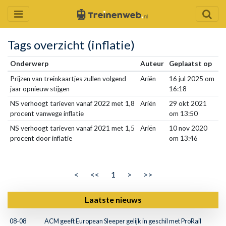
Tags overzicht (inflatie)
Onderwerp
Auteur
Geplaatst op
Prijzen van treinkaartjes zullen volgend
Ariën
16 jul 2025 om
jaar opnieuw stijgen
16:18
NS verhoogt tarieven vanaf 2022 met 1,8
Ariën
29 okt 2021
procent vanwege inflatie
om 13:50
NS verhoogt tarieven vanaf 2021 met 1,5
Ariën
10 nov 2020
procent door inflatie
om 13:46
<
<<
1
>
>>
Laatste nieuws
08-08
ACM geeft European Sleeper gelijk in geschil met ProRail