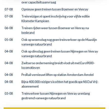
over capaciteitsaanvraag
07-08
Opnieuw geen treinen tussen Boxmeer en Venray
07-08
Treinreiziger.nl opent inschrijving voor vijfde editie
Kilometer Kampioen
06-08
Treinen rijden weer tussen Boxmeer en Venray na
bosbrand
05-08
Ook op woensdag nog geen treinverkeer op de Maaslijn
vanwege natuurbrand
04-08
Ook op dinsdag geen treinen tussen Nijmegen en Venray
vanwege natuurbrand
04-08
Zwitserse onderneming breidt vloot uit met Euro9000-
locomotieven
04-08
ProRail vernieuwt liften op station Amsterdam Amstel
04-08
Bijna 400.000 reizigers kochten het goedkope NS Dal Vrij-
abonnement
03-08
Treinverkeer tussen Nijmegen en Venray urenlang
gestremd vanwege natuurbrand