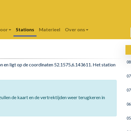
poor
Stations
Materieel
Over ons
08
on en ligt op de coordinaten 52.1575,6.143611. Het station
07
07
ullen de kaart en de vertrektijden weer terugkeren in
06
05