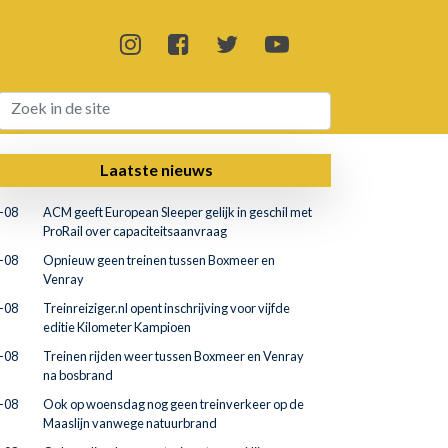
Laatste nieuws
-08
ACM geeft European Sleeper gelijk in geschil met
ProRail over capaciteitsaanvraag
-08
Opnieuw geen treinen tussen Boxmeer en
Venray
-08
Treinreiziger.nl opent inschrijving voor vijfde
editie Kilometer Kampioen
-08
Treinen rijden weer tussen Boxmeer en Venray
na bosbrand
-08
Ook op woensdag nog geen treinverkeer op de
Maaslijn vanwege natuurbrand