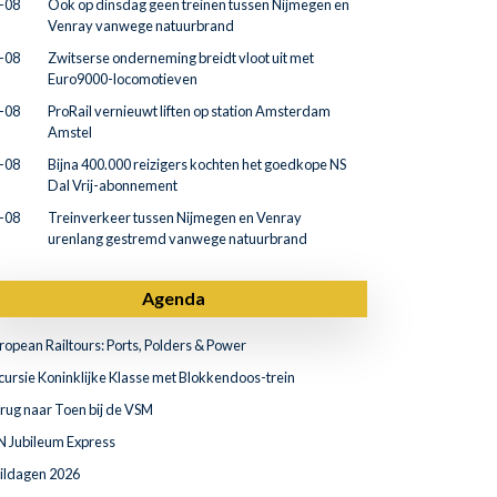
-08
Ook op dinsdag geen treinen tussen Nijmegen en
Venray vanwege natuurbrand
-08
Zwitserse onderneming breidt vloot uit met
Euro9000-locomotieven
-08
ProRail vernieuwt liften op station Amsterdam
Amstel
-08
Bijna 400.000 reizigers kochten het goedkope NS
Dal Vrij-abonnement
-08
Treinverkeer tussen Nijmegen en Venray
urenlang gestremd vanwege natuurbrand
Agenda
ropean Railtours: Ports, Polders & Power
cursie Koninklijke Klasse met Blokkendoos-trein
rug naar Toen bij de VSM
N Jubileum Express
ildagen 2026