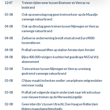
12:47
Treinen rijden weer tussen Boxmeer en Venray na
bosbrand
05-08
Ook op woensdag nog geen treinverkeer op de Maaslijn
vanwege natuurbrand
04-08
Ook op dinsdag geen treinen tussen Nijmegen en Venray
vanwege natuurbrand
04-08
Zwitserse onderneming breidt vloot uit met Euro9000-
locomotieven
04-08
ProRail vernieuwt liften op station Amsterdam Amstel
04-08
Bijna 400.000 reizigers kochten het goedkope NS Dal Vrij-
abonnement
03-08
Treinverkeer tussen Nijmegen en Venray urenlang
gestremd vanwege natuurbrand
03-08
OVpay maakt inchecken sneller: smartphone ontgrendelen
niet meer nodig
03-08
ProRail zet volgende stap in onderzoek naar infrastructuur
voor nieuwe treinen op de MerwedeLingelijn
02-08
Geen intercity's tussen Utrecht, Den Haag en Rotterdam
tijdens maandagochtendspits