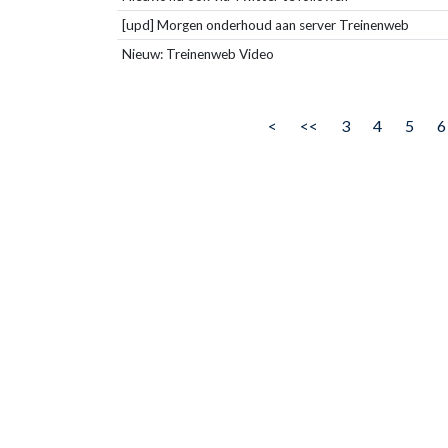
[upd] Morgen onderhoud aan server Treinenweb
Nieuw: Treinenweb Video
<
<<
3
4
5
6