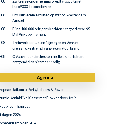
-08
Zwitserse onderneming breidt vloot uit met
Euro9000-locomotieven
-08
ProRail vernieuwt liften op station Amsterdam
Amstel
-08
Bijna 400.000 reizigers kochten het goedkope NS
Dal Vrij-abonnement
-08
Treinverkeer tussen Nijmegen en Venray
urenlang gestremd vanwege natuurbrand
-08
OVpay maakt inchecken sneller: smartphone
ontgrendelen niet meer nodig
Agenda
ropean Railtours: Ports, Polders & Power
cursie Koninklijke Klasse met Blokkendoos-trein
N Jubileum Express
ildagen 2026
lometer Kampioen 2026