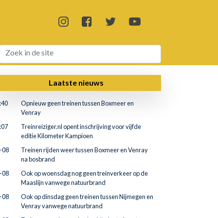
Laatste nieuws
:40
Opnieuw geen treinen tussen Boxmeer en
Venray
:07
Treinreiziger.nl opent inschrijving voor vijfde
editie Kilometer Kampioen
-08
Treinen rijden weer tussen Boxmeer en Venray
na bosbrand
-08
Ook op woensdag nog geen treinverkeer op de
Maaslijn vanwege natuurbrand
-08
Ook op dinsdag geen treinen tussen Nijmegen en
Venray vanwege natuurbrand